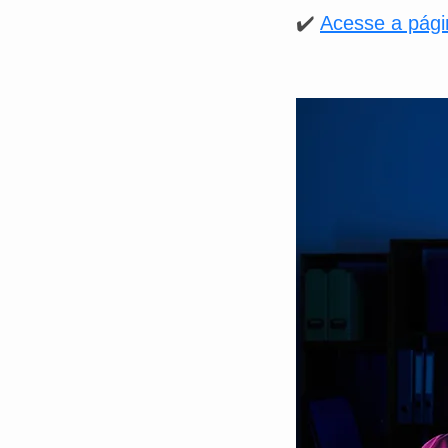
✔️
Acesse a págin