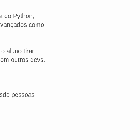
a do Python,
 avançados como
o aluno tirar
com outros devs.
esde pessoas