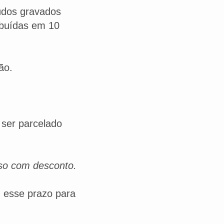
údos gravados
ibuídas em 10
ão.
 ser parcelado
so com desconto.
m esse prazo para