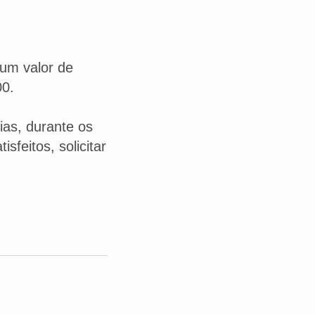
um valor de
00.
as, durante os
feitos, solicitar