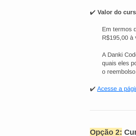
✔️
Valor do curs
Em termos d
R$195,00 à 
A Danki Cod
quais eles p
o reembolso
✔️
Acesse a págin
Opção 2:
Cur