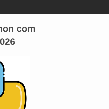
thon com
026