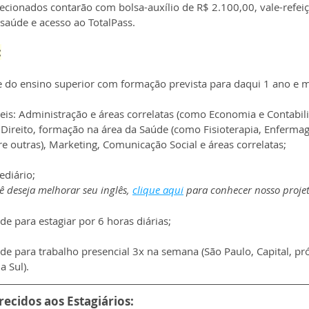
lecionados contarão com bolsa-auxílio de R$ 2.100,00, vale-refei
 saúde e acesso ao TotalPass.
:
e do ensino superior com formação prevista para daqui 1 ano e m
eis: Administração e áreas correlatas (como Economia e Contabili
 Direito, formação na área da Saúde (como Fisioterapia, Enferma
e outras), Marketing, Comunicação Social e áreas correlatas;
ediário;
ê deseja melhorar seu inglês, 
clique aqui
 para conhecer nosso projet
de para estagiar por 6 horas diárias;
de para trabalho presencial 3x na semana (São Paulo, Capital, pr
a Sul).
recidos aos Estagiários: