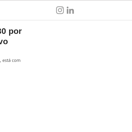
Sou empresa
80 por
vo
, está com 