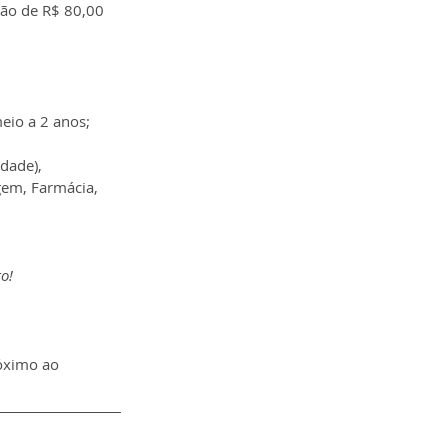
ção de R$ 80,00 
eio a 2 anos;
dade), 
gem, Farmácia, 
o!
óximo ao 