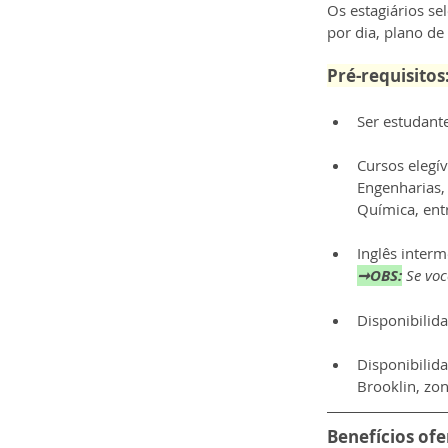
Os estagiários se
por dia, plano de
Pré-requisitos
Ser estudant
Cursos elegív
Engenharias,
Química, entr
Inglês interm
➞OBS:
Se voc
Disponibilida
Disponibilida
Brooklin, zon
Benefícios ofe