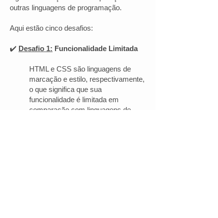
outras linguagens de programação.
Aqui estão cinco desafios:
✔️
Desafio 1:
Funcionalidade Limitada
HTML e CSS são linguagens de
marcação e estilo, respectivamente,
o que significa que sua
funcionalidade é limitada em
comparação com linguagens de
programação completas, como
JavaScript ou Python.
Eles não podem realizar cálculos
complexos ou processamento de
dados.
✔️
Desafio 2:
Dificuldade em Manipular
Dados Dinâmicos