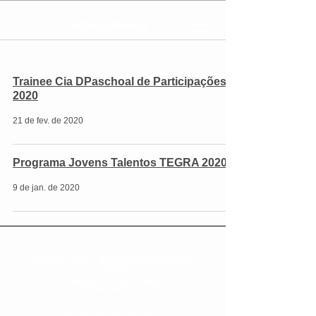
Trainee Cia DPaschoal de Participações
2020
21 de fev. de 2020
Programa Jovens Talentos TEGRA 2020
9 de jan. de 2020
Fale com a gente
|
Termos de uso
|
Política de
privacidade
Criado por EstágioTrainee.com | Todos os direitos
reservados
CNPJ: 43.137.321/0001-45 | E-
mail:
contato@estagiotrainee.com