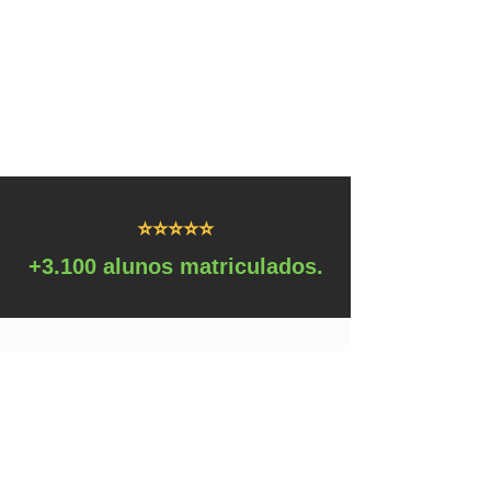
⭐⭐⭐⭐⭐
+3.100 alunos matriculados.
Sobre nós:
O portal
EstágioTrainee.com
existe desde 2013, e
é especializado em ajudar grandes empresas na
contratação de estagiários e trainees.
Nesses mais de 10 anos de atuação, já realizamos