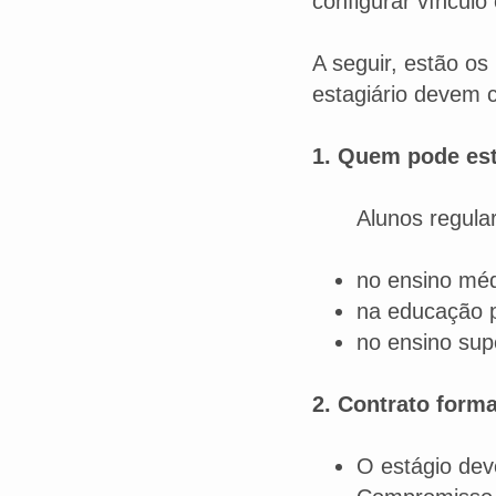
configurar vínculo
A seguir, estão os
estagiário devem 
1. Quem pode est
Alunos regula
no ensino méd
na educação p
no ensino supe
2. Contrato form
O estágio de