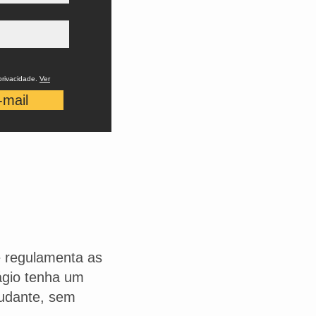
privacidade.
Ver
-mail
e regulamenta as
tágio tenha um
tudante, sem