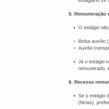
estagiário for
5. Remuneração e
O estágio não 
Bolsa auxílio 
Auxílio transp
Já o estágio o
remunerado, e
6. Recesso remu
Se o estágio 
(férias), pref