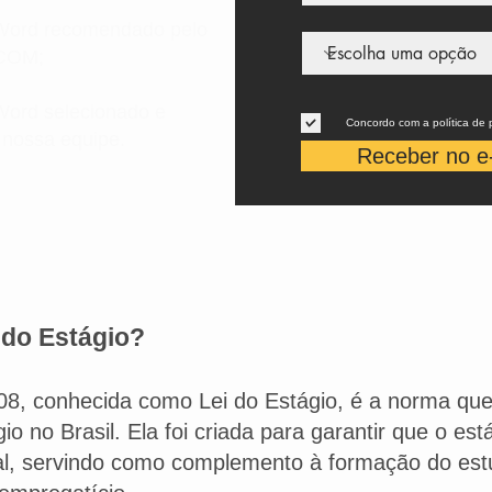
Word recomendado pelo
.COM;
ord selecionado e
Concordo com a política de 
 nossa equipe.
Receber no e
 do Estágio?
008, conhecida como Lei do Estágio, é a norma qu
io no Brasil. Ela foi criada para garantir que o es
al, servindo como complemento à formação do es