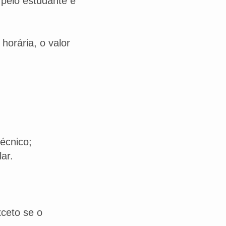
 pelo estudante e
horária, o valor
técnico;
r.​
ceto se o