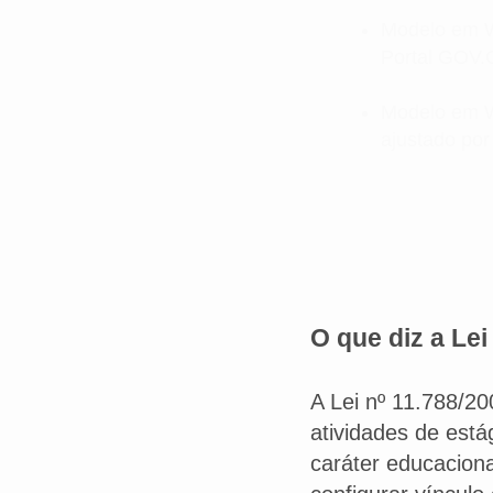
Modelo em 
Portal GOV
Modelo em W
ajustado por
O que diz a Lei
A Lei nº 11.788/2
atividades de estág
caráter educacion