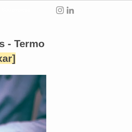
Sou empresa
s - Termo
xar]