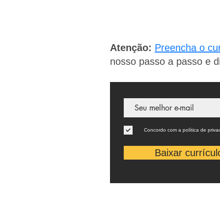
Atenção:
Preencha o cur
nosso
passo a passo e d
Concordo com a política de priva
Baixar currícul