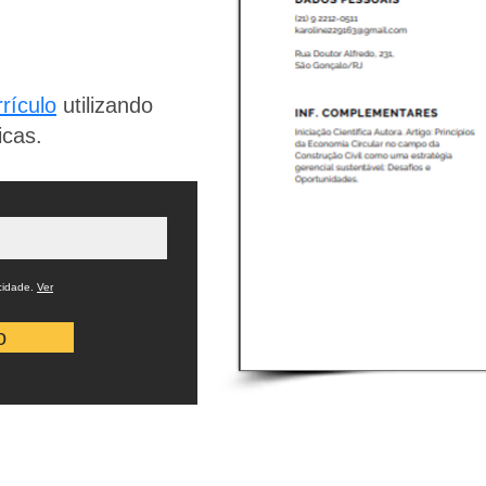
rículo
utilizando
icas.
cidade.
Ver
o