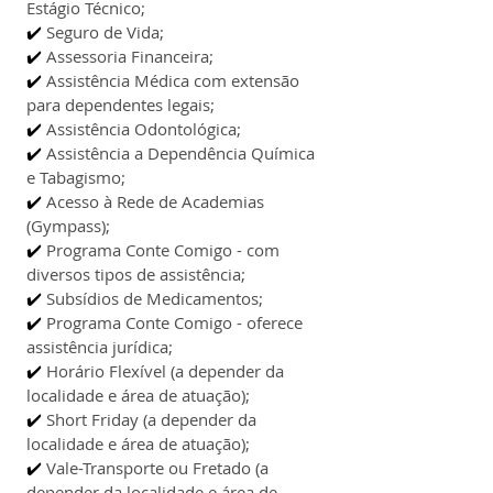
Estágio Técnico;
✔️ 
Seguro de Vida;
✔️ 
Assessoria Financeira;
✔️ 
Assistência Médica com extensão 
para dependentes legais;
✔️ 
Assistência Odontológica;
✔️ 
Assistência a Dependência Química 
e Tabagismo;
✔️ 
Acesso à Rede de Academias 
(Gympass);
✔️ 
Programa Conte Comigo - com 
diversos tipos de assistência;
✔️ 
Subsídios de Medicamentos;
✔️ 
Programa Conte Comigo - oferece 
assistência jurídica;
✔️ 
Horário Flexível (a depender da 
localidade e área de atuação);
✔️ 
Short Friday (a depender da 
localidade e área de atuação);
✔️ 
Vale-Transporte ou Fretado (a 
depender da localidade e área de 