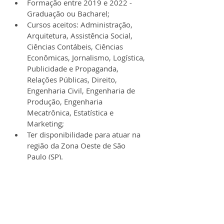
Formação entre 2019 e 2022 - 
Graduação ou Bacharel;
Cursos aceitos: Administração, 
Arquitetura, Assistência Social, 
Ciências Contábeis, Ciências 
Econômicas, Jornalismo, Logística, 
Publicidade e Propaganda, 
Relações Públicas, Direito, 
Engenharia Civil, Engenharia de 
Produção, Engenharia 
Mecatrônica, Estatística e 
Marketing;
Ter disponibilidade para atuar na 
região da Zona Oeste de São 
Paulo (SP).
➞ Quer se destacar nas seleções das 
grandes empresas? Descubra os 
melhores 
cursos online
 para adquirir 
as competências extracurriculares 
mais valorizadas.