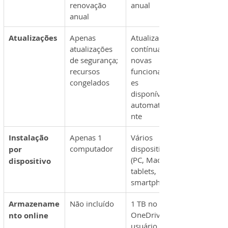
renovação 
anual
anual
Atualizações
Apenas 
Atualizações 
atualizações 
contínuas; 
de segurança; 
novas 
recursos 
funcionalidad
congelados
es 
disponíveis 
automaticame
nte
Instalação 
Apenas 1 
Vários 
computador
dispositivos 
por 
(PC, Mac, 
dispositivo
tablets, 
smartphones)
Armazename
Não incluído
1 TB no 
OneDrive por 
nto online
usuário