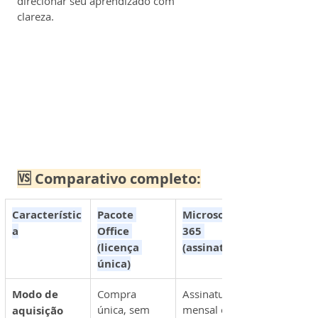
direcionar seu aprendizado com 
clareza.
🆚 Comparativo completo:
Característic
Pacote 
Microsoft 
a
Office 
365 
(licença 
(assinatura)
única)
Modo de 
Compra 
Assinatura 
única, sem 
mensal ou 
aquisição