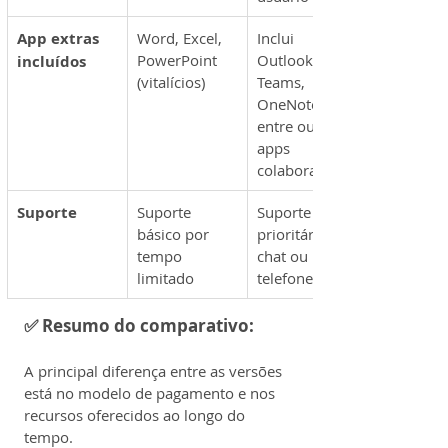
App extras 
Word, Excel, 
Inclui 
PowerPoint 
Outlook, 
incluídos
(vitalícios)
Teams, 
OneNote, 
entre outros 
apps 
colaborativos
Suporte
Suporte 
Suporte 
básico por 
prioritário via 
tempo 
chat ou 
limitado
telefone
✅ Resumo do comparativo:
A principal diferença entre as versões 
está no modelo de pagamento e nos 
recursos oferecidos ao longo do 
tempo.