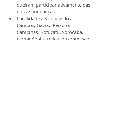
queiram participar ativamente das 
nossas mudanças;
Localidades: São José dos 
Campos, Gavião Peixoto, 
Campinas, Botucatu, Sorocaba, 
Florianópolis, Belo Horizonte, São 
Paulo e Brasília. 
➞ Você já sabe como as competências 
extracurriculares podem te destacar 
nas seleções das grandes empresas? 
Veja neste artigo os melhores 
cursos 
online
 para aprimorar suas 
habilidades.
Tech - TI (modelo híbrido):
Precisamos que você esteja 
cursando o Ensino Superior 
(Graduação), com matrícula ativa 
na sua faculdade e que ela assine 