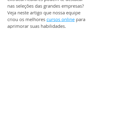
nas seleções das grandes empresas? 
Veja neste artigo que nossa equipe 
criou os melhores 
cursos online
 para 
aprimorar suas habilidades.
Benefícios:
✔️ Plano estruturado para crescimento 
de carreira;
✔️ Disponibilização de Vale 
Alimentação ou Refeição;
✔️ Vale Transporte para colaboradores 
que utilizam o transporte público;
✔️ Convênio com academias e 
profissionais voltados ao bem-estar;
✔️ Plano de Saúde Amil 100% 
custeado pela empresa (com 
coparticipação);
✔️ Plano Odontológico Amil 100% 
custeado pela empresa (sem 