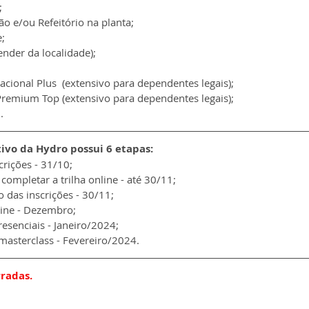
;
ão e/ou Refeitório na planta;
e;
ender da localidade);
acional Plus  (extensivo para dependentes legais);
Premium Top (extensivo para dependentes legais);
.
tivo da Hydro possui 6 etapas:
scrições - 31/10;
completar a trilha online - até 30/11;
 das inscrições - 30/11;
ine - Dezembro;
resenciais - Janeiro/2024;
masterclass - Fevereiro/2024.
rradas.