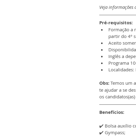
Veja informações d
Pré-requisitos:
Formação a ní
partir do 4º 
Aceito somen
Disponibilida
Inglês a dep
Programa 100
Localidades: 
Obs:
 Temos um ar
te ajudar a se d
os candidatos(as)
Benefícios:
✔️ 
Bolsa auxílio 
✔️ 
Gympass;