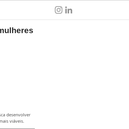
Sou empresa
 mulheres
sca desenvolver 
mais viáveis.