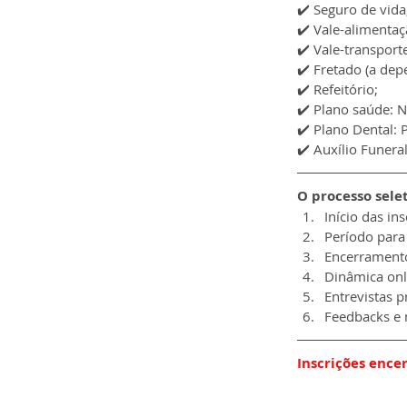
✔️ 
Seguro de vida
✔️ 
Vale-alimentaç
✔️ 
Vale-transport
✔️ 
Fretado (a dep
✔️ 
Refeitório;
✔️ 
Plano saúde: N
✔️ 
Plano Dental: 
✔️ 
Auxílio Funeral
O processo sele
Início das in
Período para 
Encerramento
Dinâmica onl
Entrevistas p
Feedbacks e 
Inscrições ence