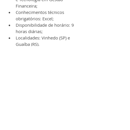
Financeira;
Conhecimentos técnicos 
obrigatórios: Excel;
Disponibilidade de horário: 9 
horas diárias;
Localidades: Vinhedo (SP) e 
Guaíba (RS).
➞ Quer ser o candidato ideal nas 
seleções das grandes empresas? 
Invista nas competências certas com 
os melhores 
cursos online
 disponíveis 
nesse artigo que nossa equipe criou.
Benefícios:
✔️ Assistência Médica;
✔️ Refeição no Local;
✔️ Vale-Transporte.