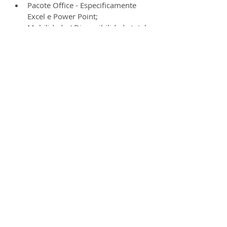
Pacote Office - Especificamente 
Excel e Power Point;
Mobilidade / Disponibilidade total 
para mudança;
Formação - 12/2020 à 12/2022.
➞ Quais competências 
extracurriculares podem te destacar 
nos processos seletivos de grandes 
empresas? Conheça neste artigo os 
melhores cursos online
 e selecione os 
que mais combinam com a sua 
carreira.
Etapas do processo seletivo:
Inscrições;
Fit Cultural;
Checkup de Competências 
(entrevistas individuais realizadas 
pela consultora Across);