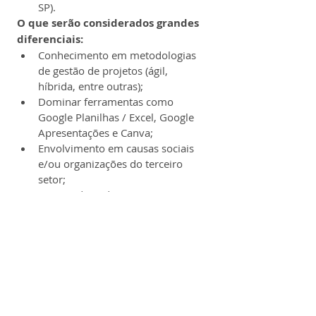
SP).
O que serão considerados grandes 
diferenciais:
Conhecimento em metodologias 
de gestão de projetos (ágil, 
híbrida, entre outras);
Dominar ferramentas como 
Google Planilhas / Excel, Google 
Apresentações e Canva;
Envolvimento em causas sociais 
e/ou organizações do terceiro 
setor;
Noções de padronização e 
modelagem de processos;
Vivência em algumas das 
atividades listadas anteriormente, 
ou similares;
PMI e PMBOK.
Informações adicionais e 