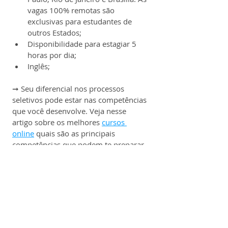
vagas 100% remotas são 
exclusivas para estudantes de 
outros Estados;
Disponibilidade para estagiar 5 
horas por dia;
Inglês;
➞ Seu diferencial nos processos 
seletivos pode estar nas competências 
que você desenvolve. Veja nesse 
artigo sobre os melhores 
cursos 
online
 quais são as principais 
competências que podem te preparar 
para uma carreira profissional de alto 
impacto.
Benefícios:
✔️ 
Bolsa-auxílio compatível com o 
mercado;