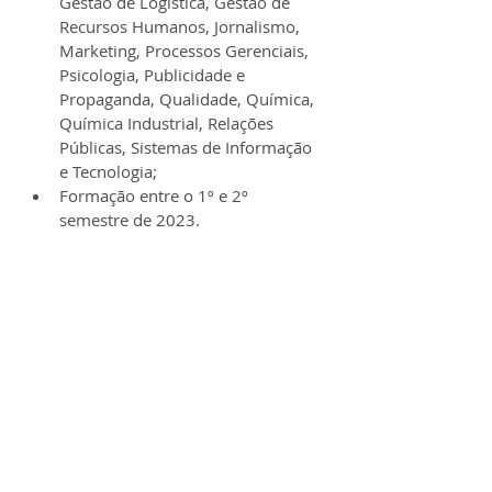
Gestão de Logística, Gestão de 
Recursos Humanos, Jornalismo, 
Marketing, Processos Gerenciais, 
Psicologia, Publicidade e 
Propaganda, Qualidade, Química, 
Química Industrial, Relações 
Públicas, Sistemas de Informação 
e Tecnologia;
Formação entre o 1º e 2º 
semestre de 2023.
Obs: 
Excel
, 
Power BI
, 
Autocad
, 
Revit
,
SketchUp
 e 
Pacote Office
 são 
algumas formações que podem fazer 
sentido para você se destacar 
profissionalmente.
Benefícios:
✔️ Remuneração de R$1.600,00 para o 