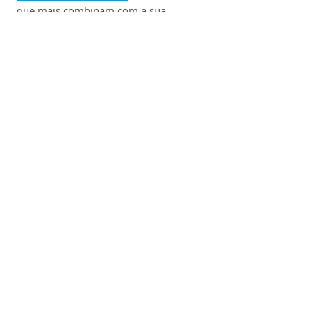
que mais combinam com a sua 
carreira.
Benefícios:
✔️ Seguro de Vida em grupo;
✔️ Convênios com instituições de 
ensino;
✔️ Alimentação;
✔️ Plano de Saúde e Odontológico;
✔️ Convênio Farmácia;
✔️ Vale Compra nas lojas do Grupo.