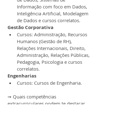
Informação com foco em Dados, 
Inteligência Artificial, Modelagem 
de Dados e cursos correlatos.
Gestão Corporativa
Cursos: Administração, Recursos 
Humanos (Gestão de RH), 
Relações Internacionais, Direito, 
Administração, Relações Públicas, 
Pedagogia, Psicologia e cursos 
correlatos.
Engenharias
Cursos: Cursos de Engenharia.
➞ Quais competências 
extracurriculares podem te destacar 
nos processos seletivos de grandes 
empresas? Conheça neste artigo os 
melhores cursos online
 e selecione os 
que mais combinam com a sua 
carreira.