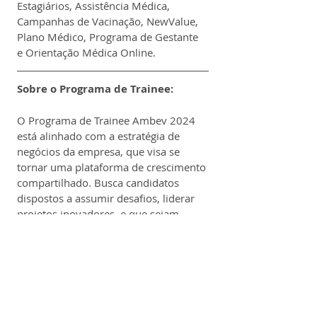
Estagiários, Assistência Médica, 
Campanhas de Vacinação, NewValue, 
Plano Médico, Programa de Gestante 
e Orientação Médica Online.
Sobre o Programa de Trainee:
O Programa de Trainee Ambev 2024 
está alinhado com a estratégia de 
negócios da empresa, que visa se 
tornar uma plataforma de crescimento 
compartilhado. Busca candidatos 
dispostos a assumir desafios, liderar 
projetos inovadores, e que sejam 
curiosos, ousados e colaborativos. 
Este ano, há a opção de escolher entre 
duas trilhas: Generalista ou Supply 
Chain. Os trainees recebem 
treinamento abrangente em várias 
áreas da empresa, com foco na cultura 