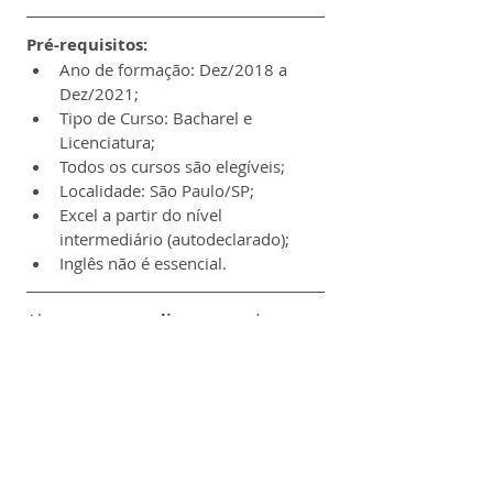
Pré-requisitos:
Ano de formação: Dez/2018 a 
Dez/2021;
Tipo de Curso: Bacharel e 
Licenciatura;
Todos os cursos são elegíveis;
Localidade: São Paulo/SP;
Excel a partir do nível 
intermediário (autodeclarado);
Inglês não é essencial.
Alguns 
cursos online 
que podem 
fazer sentido para você se destacar na 
carreira: 
Excel
, 
Power BI
, 
AutoCAD
, 
Pacote Office
 e 
SketchUp
.