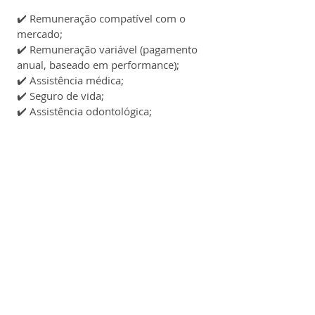
✔️ 
Remuneração compatível com o 
mercado;
✔️ 
Remuneração variável (pagamento 
anual, baseado em performance);
✔️ 
Assistência médica;
✔️ 
Seguro de vida;
✔️ 
Assistência odontológica;
✔️ 
Auxílio farmácia;
✔️ 
Vale-alimentação;
✔️ 
fretado, vale-transporte ou 
estacionamento na própria unidade;
✔️ 
Previdência privada;
✔️ 
Totalpass (acesso à academias 
credenciadas);
✔️ 
Teleatendimento médico;
✔️ 
Programa Mais Vida (PILAR, VC em 
movimento, Gestante, Campanha de 
Vacinação);
✔️ 
Reconhecimento Tempo de Casa;
✔️ 
Refeitório na unidade;