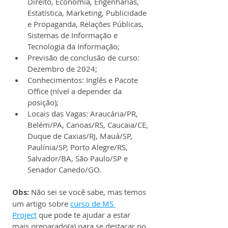
Direito, Economia, Engenharias, 
Estatística, Marketing, Publicidade 
e Propaganda, Relações Públicas, 
Sistemas de Informação e 
Tecnologia da Informação;
Previsão de conclusão de curso: 
Dezembro de 2024;
Conhecimentos: Inglês e Pacote 
Office (nível a depender da 
posição);
Locais das Vagas: Araucária/PR, 
Belém/PA, Canoas/RS, Caucaia/CE, 
Duque de Caxias/RJ, Mauá/SP, 
Paulínia/SP, Porto Alegre/RS, 
Salvador/BA, São Paulo/SP e 
Senador Canedo/GO.
Obs:
 Não sei se você sabe, mas temos 
um artigo sobre 
curso de MS 
Project
 que pode te ajudar a estar 
mais preparado(a) para se destacar no 