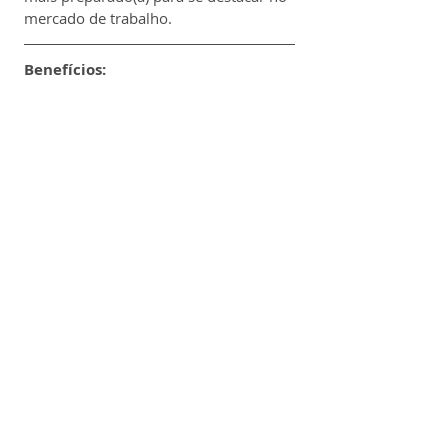
mercado de trabalho.
Benefícios:
✔️ Bolsa Auxílio no valor de 
R$2.000,00;
✔️ Assistência Médica;
✔️ Assistência Odontológica;
✔️ Seguro de Vida;
✔️ Recesso Remunerado;
✔️ Vale-Refeição ou Refeitório no local 
(a depender da localidade);
✔️ Cesta de Natal.
O processo seletivo da Ultragaz 
possui 6 etapas:
Inscrições;
Testes Online;
Entrevista com a Companhia de 