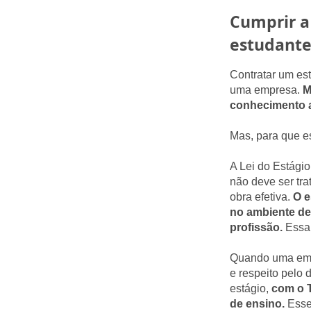
Cumprir a 
estudante 
Contratar um est
uma empresa.
M
conhecimento a
Mas, para que es
A Lei do Estágio
não deve ser tr
obra efetiva.
O e
no ambiente de 
profissão.
Essa 
Quando uma empr
e respeito pelo
estágio,
com o T
de ensino.
Esse 