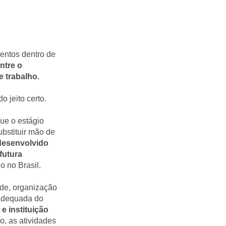
lentos dentro de
ntre o
 trabalho.
o jeito certo.
que o estágio
bstituir mão de
 desenvolvido
futura
o no Brasil.
de, organização
 adequada do
 instituição
o, as atividades