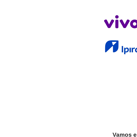
V
amos
e