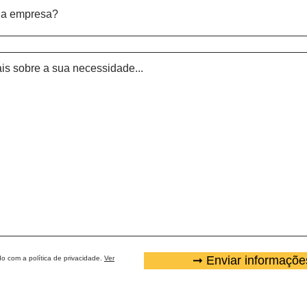
➞ Enviar informaçõe
o com a política de privacidade.
Ver