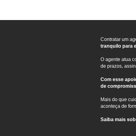
Contratar um ag
tranquilo para 
O agente atua co
de prazos, assi
Com esse apoio
de compromisso
Mais do que cuid
aconteça de form
Saiba mais sobr