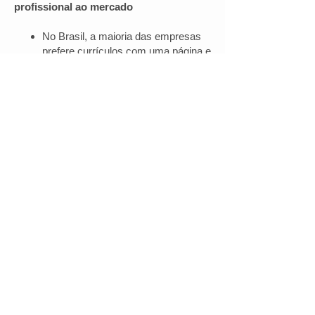
profissional ao mercado
No Brasil, a maioria das empresas
prefere currículos com uma página e
layout direto.
Mercados internacionais podem
aceitar formatos com mais de uma
página e maior detalhamento.
Dica 6:
Inclua somente informações
relevantes
Escolha modelos que permitam
personalização fácil para destacar
as informações mais relevantes
para a vaga específica.
Dica 7:
Personalize o currículo para
cada candidatura