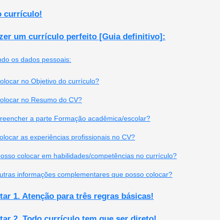
 currículo!
zer um currículo perfeito [Guia definitivo]:
do os dados pessoais:
locar no Objetivo do currículo?
olocar no Resumo do CV?
eencher a parte Formação acadêmica/escolar?
ocar as experiências profissionais no CV?
osso colocar em habilidades/competências no currículo?
utras informações complementares que posso colocar?
r 1. Atenção para três regras básicas!
r 2. Todo currículo tem que ser direto!