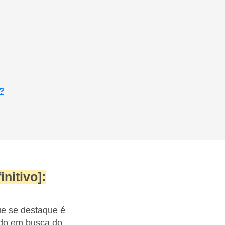
?
nitivo]:
ue se destaque é
ado em busca do