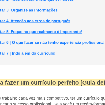
ar 3. Organize as informações
ar 4. Atenção aos erros de português
ar 5. Foque no que realmente é importante!
r 6 | O que fazer se não tenho experiência profissional
r 7 | Indo além do currículo!
 fazer um currículo perfeito [Guia defi
rabalho cada vez mais competitivo, ter um currículo q
ançar o sucesso profissional. Seja você um recém-form