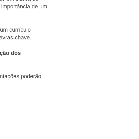
a importância de um
um currículo
lavras-chave.
nção dos
entações poderão