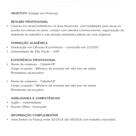
______________________________________________________________
_____
OBJETIVO:
Estágio em Finanças
RESUMO PROFISSIONAL
Carreira em desenvolvimento na área financeira, com habilidade para atuar no
auxílio em rotinas do setor, contato com clientes e fornecedores, organização do
ambiente de trabalho e nas demais atividades diárias de uma empresa.
FORMAÇÃO ACADÊMICA
Graduação em Ciências Econômicas – conclusão em 12/2020
Universidade de São Paulo – USP
EXPERIÊNCIA PROFISSIONAL
Nome da empresa – Cidade/UF
Cargo ocupado - Mês/ano de entrada até mês ano de saída
Resultados alcançados
Nome da empresa – Cidade/UF
Cargo ocupado - Mês/ano de entrada até mês ano de saída
Resultados alcançados
HABILIDADES E COMPETÊNCIAS
Inglês – Intermediário
Pacote Office - Avançado
INFORMAÇÃO COMPLEMENTAR
Intercâmbio na França entre 02/2018 até 06/2018 com trabalho voluntário.