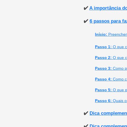
✔️
A importância do
✔️
6 passos para fa
Início:
Preenchen
Passo 1:
O que co
Passo 2:
O que c
Passo 3:
Como pr
Passo 4:
Como col
Passo 5:
O que p
Passo 6:
Quais o
✔️
Dica complementa
✔️
Dica complementa