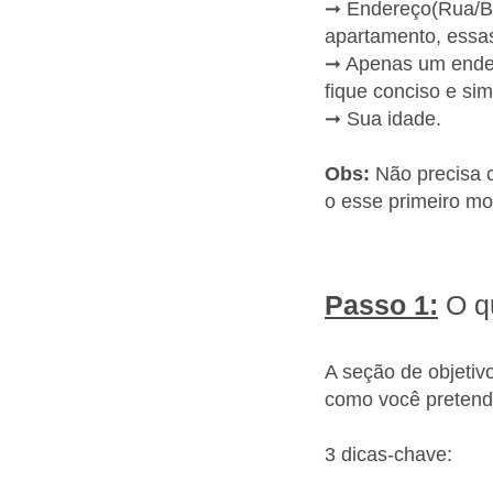
➞ Endereço(Rua/Ba
apartamento, essas
➞ Apenas um ender
fique conciso e si
➞ Sua idade.
Obs:
Não precisa c
o esse primeiro mo
Passo 1:
O q
A seção de objetivo
como você pretende
3 dicas-chave: