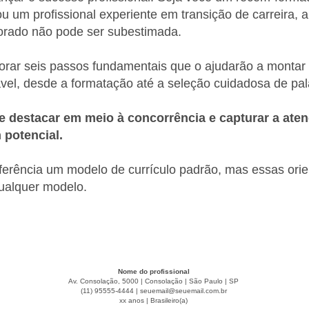
u um profissional experiente em transição de carreira, 
orado não pode ser subestimada.
rar seis passos fundamentais que o ajudarão a montar 
ável, desde a formatação até a seleção cuidadosa de pa
e destacar em meio à concorrência e capturar a ate
potencial.
ferência um modelo de currículo padrão, mas essas ori
qualquer modelo.
Nome do profissional
Av. Consolação, 5000 | Consolação | São Paulo | SP
(11) 95555-4444 |
seuemail@seuemail.com.br
xx anos | Brasileiro(a)