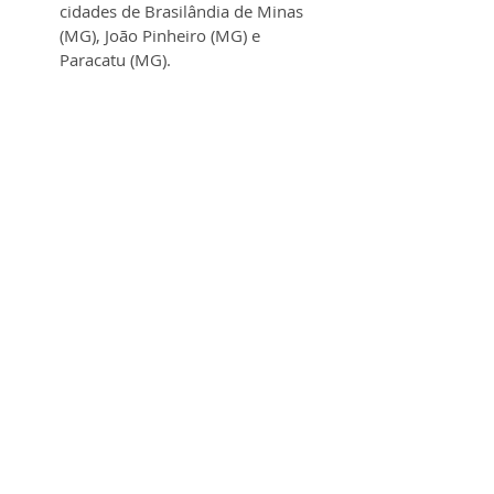
cidades de Brasilândia de Minas 
(MG), João Pinheiro (MG) e 
Paracatu (MG).
Obs:
 Se destacar em um mercado 
competitivo exige as competências 
certas. Veja nosso guia dos melhores 
cursos online
 para desenvolver 
habilidades como liderança e 
comunicação eficaz.
O processo seletivo contará com 7 
etapas:
Inscrições Online;
Prova de Raciocínio Lógico;
Fit Cultural;
Check-up de Competências 
(online);
Painel com os Gestores (online);
Entrevista final com o Gestor 