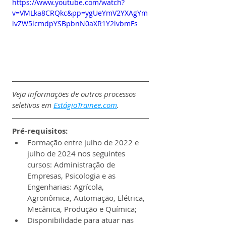
https://www.youtube.com/watch?
v=VMLka8CRQkc&pp=ygUeYmV2YXAgYm
lvZW5lcmdpYSBpbnN0aXR1Y2lvbmFs
Veja informações de outros processos 
seletivos em 
EstágioTrainee.com
.
Pré-requisitos:
Formação entre julho de 2022 e 
julho de 2024 nos seguintes 
cursos: Administração de 
Empresas, Psicologia e as 
Engenharias: Agrícola, 
Agronômica, Automação, Elétrica, 
Mecânica, Produção e Química;
Disponibilidade para atuar nas 