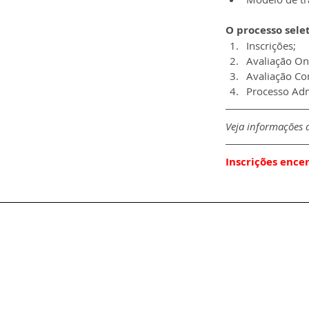
O processo sele
Inscrições;
Avaliação On
Avaliação C
Processo Adm
Veja informações d
Inscrições ence
Av