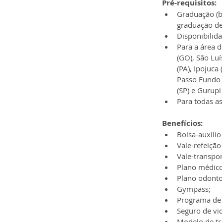
Pré-requisitos:
Graduação (b
graduação de
Disponibilida
Para a área d
(GO), São Luí
(PA), Ipojuca 
Passo Fundo (
(SP) e Gurupi
Para todas as
Benefícios:
Bolsa-auxíli
Vale-refeição
Vale-transpor
Plano médico
Plano odonto
Gympass;
Programa de 
Seguro de vi
Modelo de tr