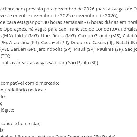
acharelado) prevista para dezembro de 2026 (para as vagas de O
verá ser entre dezembro de 2025 e dezembro de 2026);
de para estagiar por 30 horas semanais - 6 horas diárias em horá
e Operações, há vagas para São Francisco do Conde (BA), Fortalez
s (MA), Ibirité (MG), Uberlândia (MG), Campo Grande (MS), Cuiabá
(PE), Araucária (PR), Cascavel (PR), Duque de Caxias (RJ), Natal (RN)
RS), Barueri (SP), Jardinópolis (SP), Mauá (SP), Paulínia (SP), São
 (TO);
 outras áreas, as vagas são para São Paulo (SP).
o compatível com o mercado;
 ou refeitório no local;
te;
;
lógico;
saúde e bem-estar;
da;
abalho híbrido na sede da Copa Energia (em São Paulo).