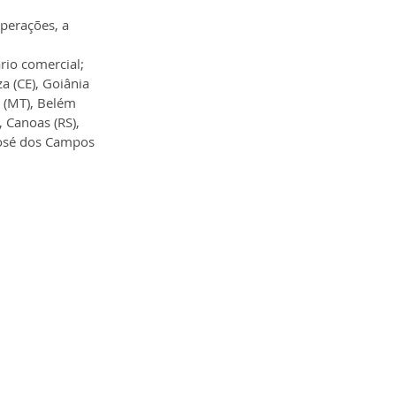
perações, a 
rio comercial;
a (CE), Goiânia 
 (MT), Belém 
, Canoas (RS), 
 José dos Campos 