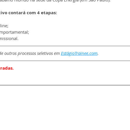
tivo contará com 4 etapas:
line;
omportamental;
issional.
e outros processos seletivos em 
EstágioTrainee.com
.
rradas.
Fale com a gente
|
Termos de uso
|
Política de privacidade
Criado por EstágioTrainee.com | Todos os direitos reservados
CNPJ: 43.137.321/0001-45 | E-mail:
contato@estagiotrainee.com
enida Paulista, 1636 - sala 1504 - Bela Vista - São Paulo/SP | CEP: 01310-