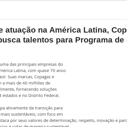
Estágio
Trainee
e atuação na América Latina, Co
busca talentos para Programa de
 uma das principais empresas do 
América Latina, com quase 70 anos 
sil. Suas marcas, Copagaz e 
m a mais de 40 milhões de 
almente, fornecendo soluções 
 estados e no Distrito Federal.
pa ativamente da transição para 
 mais sustentáveis, com foco em 
staca por seus valores de determinação, respeito, inovação e par
ios e vidas de maneira sustentável.