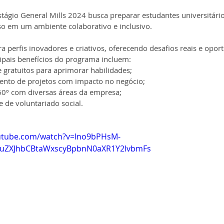
tágio General Mills 2024 busca preparar estudantes universitári
so em um ambiente colaborativo e inclusivo.
 perfis inovadores e criativos, oferecendo desafios reais e opor
cipais benefícios do programa incluem:
 gratuitos para aprimorar habilidades;
nto de projetos com impacto no negócio;
60º com diversas áreas da empresa;
 de voluntariado social.
utube.com/watch?v=lno9bPHsM-
uZXJhbCBtaWxscyBpbnN0aXR1Y2lvbmFs