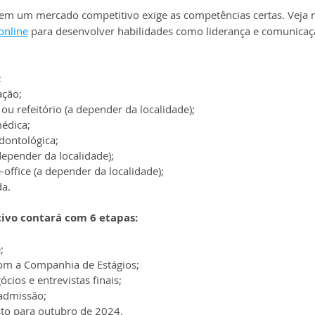
 em um mercado competitivo exige as competências certas. Veja 
online
 para desenvolver habilidades como liderança e comunicaçã
;
ação;
 ou refeitório (a depender da localidade);
médica;
dontológica;
epender da localidade);
office (a depender da localidade);
da.
tivo contará com 6 etapas:
;
com a Companhia de Estágios;
ócios e entrevistas finais;
admissão;
isto para outubro de 2024.