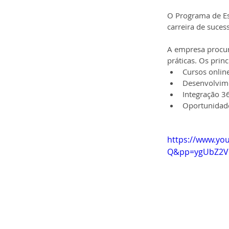
O Programa de Es
carreira de suces
A empresa procura
práticas. Os prin
Cursos online
Desenvolvime
Integração 3
Oportunidade
https://www.yo
Q&pp=ygUbZ2V