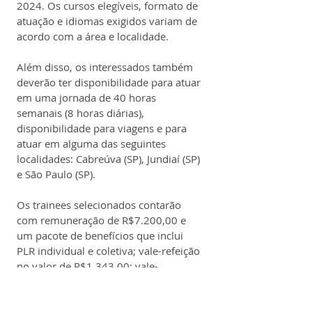
2024. Os cursos elegíveis, formato de 
atuação e idiomas exigidos variam de 
acordo com a área e localidade.
Além disso, os interessados também 
deverão ter disponibilidade para atuar 
em uma jornada de 40 horas 
semanais (8 horas diárias), 
disponibilidade para viagens e para 
atuar em alguma das seguintes 
localidades: 
Cabreúva (SP), Jundiaí (SP) 
e São Paulo (SP).
Os trainees selecionados contarão 
com remuneração de R$7.200,00 e 
um pacote de benefícios que inclui 
PLR individual e coletiva; vale-refeição 
no valor de R$1.343,00; vale-
alimentação no valor de R$451,00; 
vale-transporte, assistência médica, 
assistência odontológica, Gympass, 