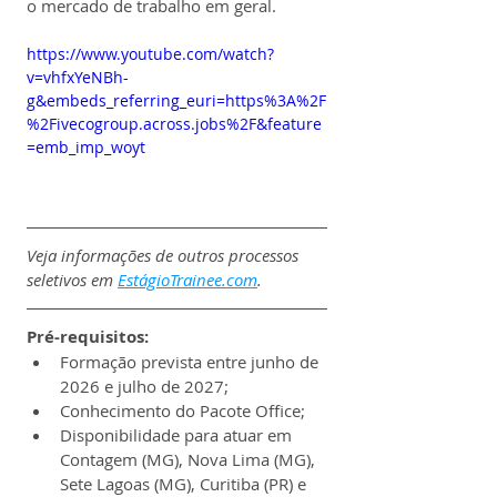
o mercado de trabalho em geral.
https://www.youtube.com/watch?
v=vhfxYeNBh-
g&embeds_referring_euri=https%3A%2F
%2Fivecogroup.across.jobs%2F&feature
=emb_imp_woyt
Veja informações de outros processos 
seletivos em 
EstágioTrainee.com
.
Pré-requisitos:
Formação prevista entre junho de 
2026 e julho de 2027;
Conhecimento do Pacote Office;
Disponibilidade para atuar em 
Contagem (MG), Nova Lima (MG), 
Sete Lagoas (MG), Curitiba (PR) e 