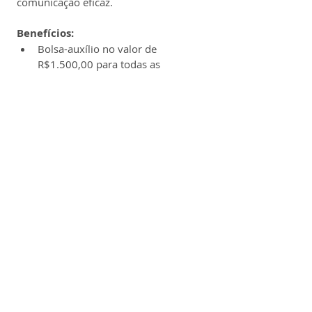
comunicação eficaz.
Benefícios:
Bolsa-auxílio no valor de 
R$1.500,00 para todas as 
localidades;
Assistência médica;
Assistência odontológica;
Auxílio transporte/fretado;
Incentivo idioma;
Gympass;
Seguro de vida;
Auxílio refeição ou alimentação 
na planta;
Kit natalino;
Auxílio home office, quando a 
atividade não requerer presença 
todos os dias;
Desconto compra carro Stellantis 
15%.