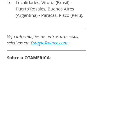
Localidades: Vitória (Brasil) - 
Puerto Rosales, Buenos Aires 
(Argentina) - Paracas, Pisco (Peru).
Veja informações de outros processos 
seletivos em 
EstágioTrainee.com
.
Sobre a 
OTAMERICA:
A OTAMERICA é uma das principais 
operadoras globais no setor de 