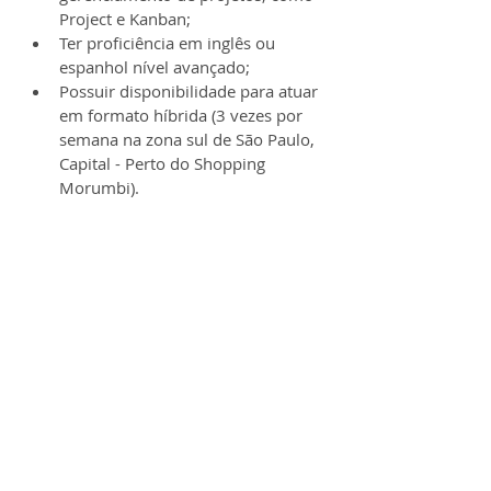
Project e Kanban;
Ter proficiência em inglês ou 
espanhol nível avançado;
Possuir disponibilidade para atuar 
em formato híbrida (3 vezes por 
semana na zona sul de São Paulo, 
Capital - Perto do Shopping 
Morumbi).
O processo seletivo contará com 9 
etapas:
Inscrições;
Teste de Raciocínio Lógico;
Teste de Raciocínio Verbal;
Vídeo de Apresentação;
Dinâmica de Grupo Presencial;
Apresentação de Case;
Entrevista com Gestor;
Proposta;
Contratação.