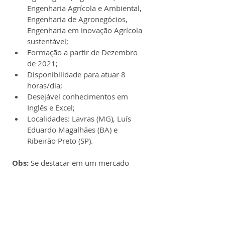
Engenharia Agrícola e Ambiental, 
Engenharia de Agronegócios, 
Engenharia em inovação Agrícola 
sustentável;
Formação a partir de Dezembro 
de 2021;
Disponibilidade para atuar 8 
horas/dia;
Desejável conhecimentos em 
Inglês e Excel;
Localidades: Lavras (MG), Luís 
Eduardo Magalhães (BA) e 
Ribeirão Preto (SP).
Obs:
 Se destacar em um mercado 
competitivo exige as competências 
certas. Veja nosso guia dos melhores 
cursos online
 para desenvolver 
habilidades como liderança e 
comunicação eficaz.