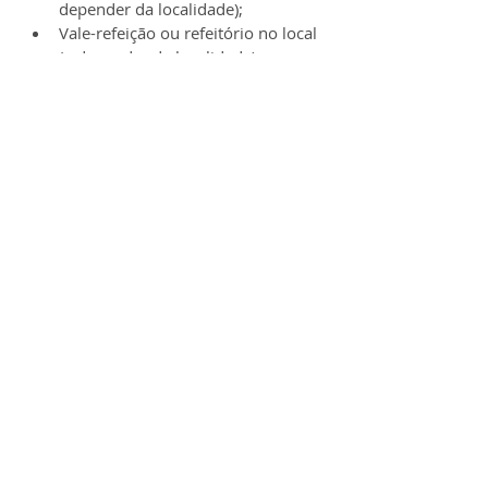
depender da localidade);
Vale-refeição ou refeitório no local 
(a depender da localidade);
Seguro de vida;
Assistência médica sem 
coparticipação;
Recesso de 15 dias a cada 6 
meses ou 30 dias uma vez por 
ano;
Cesta de final de ano;
Descontos em pneus;
Wellhub (Gympass);
Entre outros benefícios.
O processo seletivo contará com 6 
etapas:
Inscrições Online;
Testes Online e Triagem de 
Currículos;
Processo Seletivo com a 