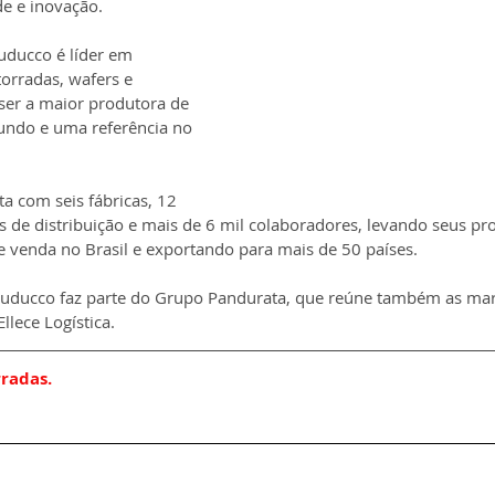
de e inovação.
uducco é líder em 
orradas, wafers e 
ser a maior produtora de 
ndo e uma referência no 
a com seis fábricas, 12 
tros de distribuição e mais de 6 mil colaboradores, levando seus pr
e venda no Brasil e exportando para mais de 50 países.
uducco faz parte do Grupo Pandurata, que reúne também as marc
lece Logística.
rradas.
Fale com a gente
|
Termos de uso
|
Política de privacidade