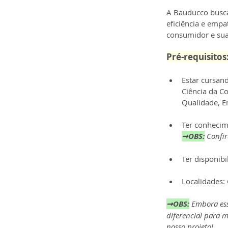
A Bauducco busca
eficiência e empa
consumidor e suas
Pré-requisitos:
Estar cursand
Ciência da C
Qualidade, E
Ter conhecim
➞OBS:
Confir
Ter disponibi
Localidades:
➞OBS:
Embora ess
diferencial para m
nosso projeto!