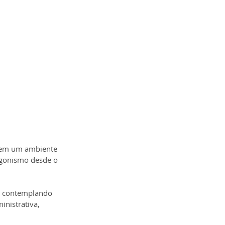
l em um ambiente 
agonismo desde o 
a, contemplando 
nistrativa, 