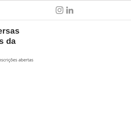
Sou empresa
ersas
s da
scrições abertas 