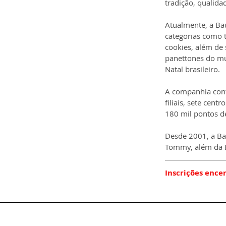
tradição, qualida
Atualmente, a Ba
categorias como t
cookies, além de 
panettones do mu
Natal brasileiro.
A companhia cont
filiais, sete cen
180 mil pontos d
Desde 2001, a Ba
Tommy, além da El
Inscrições ence