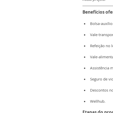
Benefícios ofe
Bolsa-auxíli
Vale-transpo
Refeição no l
Vale-alimenta
Assistência 
Seguro de vi
Descontos no
Wellhub.
Etapas do proc