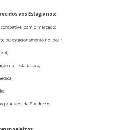
recidos aos Estagiários:
o compatível com o mercado;
rte ou estacionamento no local;
ocal;
ção ou cesta básica;
médica;
da;
s produtos da Bauducco;
esso seletivo: