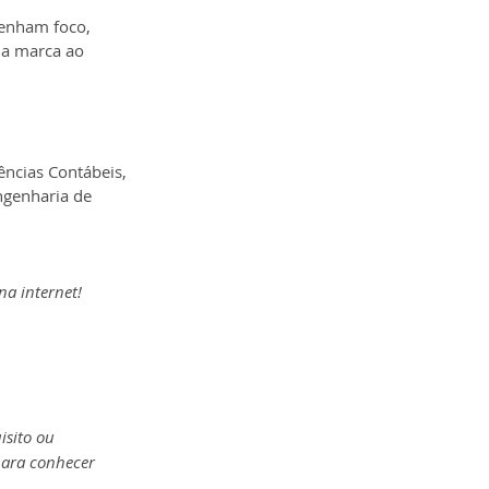
enham foco, 
da marca ao 
ências Contábeis, 
genharia de 
na internet!
isito ou 
para conhecer 