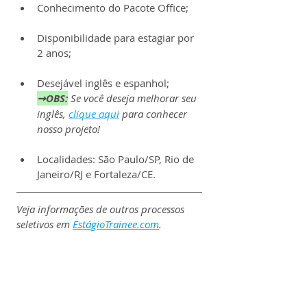
Conhecimento do Pacote Office;
Disponibilidade para estagiar por 
2 anos;
Desejável inglês e espanhol;
➞OBS:
Se você deseja melhorar seu 
inglês, 
clique aqui
 para conhecer 
nosso projeto!
Localidades: São Paulo/SP, Rio de 
Janeiro/RJ e Fortaleza/CE.
Veja informações de outros processos 
seletivos em 
EstágioTrainee.com
.
Sobre a Coca-Cola:
A Coca-Cola é uma das maiores 
empresas de bebidas do mundo, com 