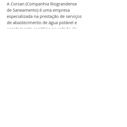
A Corsan (Companhia Riograndense 
de Saneamento) é uma empresa 
especializada na prestação de serviços 
de abastecimento de água potável e 
esgotamento sanitário no estado do 
Rio Grande do Sul.
Fundada em 1966 como companhia 
estatal, atua em 317 municípios 
gaúchos, atendendo 
aproximadamente 6 a 7 milhões de 
pessoas, ou cerca de dois terços da 
população do estado.
Em 2023, a Corsan foi privatizada e 
passou a fazer parte do Grupo Aegea, 
com concessão dos serviços até 2058. 
A nova gestão prevê investimentos de 
R$ 1,5 bilhão por ano, totalizando R$ 