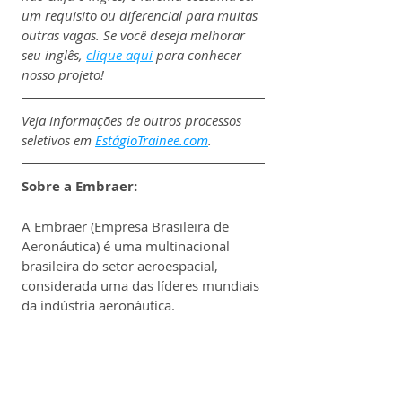
um requisito ou diferencial para muitas 
outras vagas. Se você deseja melhorar 
seu inglês, 
clique aqui
 para conhecer 
nosso projeto!
Veja informações de outros processos 
seletivos em 
EstágioTrainee.com
.
Sobre a Embraer:
A Embraer (Empresa Brasileira de 
Aeronáutica) é uma multinacional 
brasileira do setor aeroespacial, 
considerada uma das líderes mundiais 
da indústria aeronáutica.
Fundada em 1969 como uma 
empresa estatal voltada ao 
desenvolvimento da indústria 