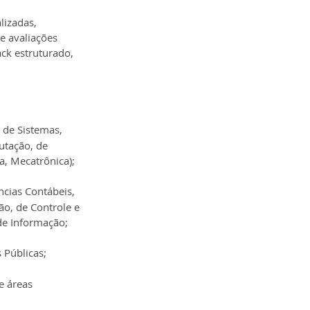
lizadas, 
e avaliações 
ck estruturado, 
 de Sistemas, 
utação, de 
a, Mecatrônica);
cias Contábeis, 
o, de Controle e 
 de Informação;
 Públicas;
e áreas 