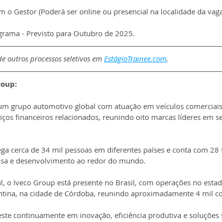
m o Gestor (Poderá ser online ou presencial na localidade da vaga
ograma - Previsto para Outubro de 2025.
e outros processos seletivos em 
EstágioTrainee.com
.
roup:
um grupo automotivo global com atuação em veículos comerciais 
iços financeiros relacionados, reunindo oito marcas líderes em se
a cerca de 34 mil pessoas em diferentes países e conta com 28 f
isa e desenvolvimento ao redor do mundo.
l, o Iveco Group está presente no Brasil, com operações no esta
entina, na cidade de Córdoba, reunindo aproximadamente 4 mil c
ste continuamente em inovação, eficiência produtiva e soluções 