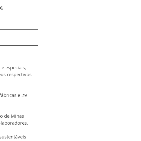
);
e especiais, 
us respectivos 
ábricas e 29 
do de Minas 
olaboradores.
sustentáveis 