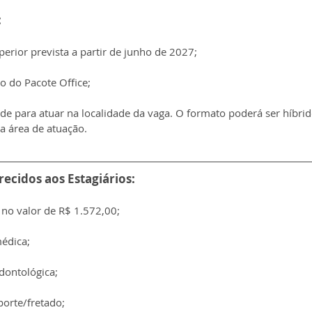
:
erior prevista a partir de junho de 2027;
 do Pacote Office;
de para atuar na localidade da vaga. O formato poderá ser híbrid
a área de atuação.
recidos aos Estagiários:
 no valor de R$ 1.572,00;
médica;
dontológica;
porte/fretado;