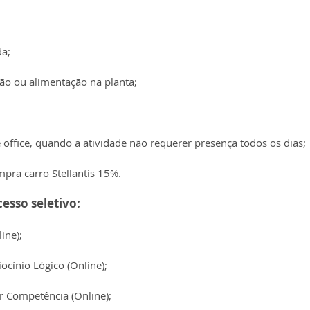
da;
ção ou alimentação na planta;
 office, quando a atividade não requerer presença todos os dias;
pra carro Stellantis 15%.
esso seletivo:
ine);
ocínio Lógico (Online);
r Competência (Online);