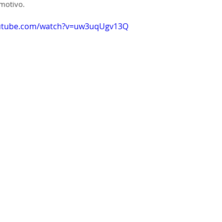
omotivo.
outube.com/watch?v=uw3uqUgv13Q