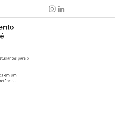
Sou empresa
ento
té
e 
studantes para o 
cos em um 
etências 