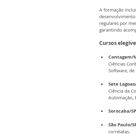
A formação inclui
desenvolvimento d
regulares por me
garantindo acomp
Cursos elegíve
Contagem/M
Ciências Con
Software, de 
Sete Lagoas
Ciência da C
Automação, El
Sorocaba/SP
São Paulo/S
correlatas.