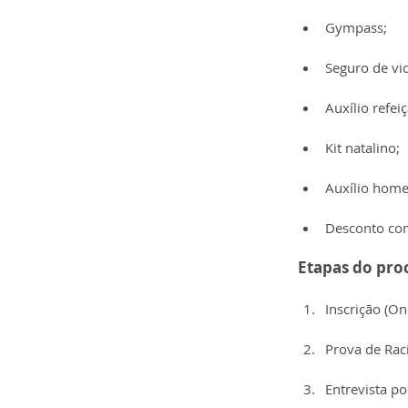
Gympass;
Seguro de vi
Auxílio refei
Kit natalino;
Auxílio home
Desconto com
Etapas do proc
Inscrição (Onl
Prova de Raci
Entrevista po