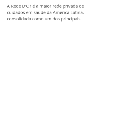
A Rede D'Or é a maior rede privada de 
cuidados em saúde da América Latina, 
consolidada como um dos principais 
grupos hospitalares do mercado 
brasileiro.
Com uma infraestrutura que abrange 
79 hospitais e mais de 60 clínicas 
oncológicas, a organização possui 
presença capilarizada em 14 unidades 
federativas, incluindo os principais 
centros urbanos de estados como Rio 
de Janeiro, São Paulo, Minas Gerais, 
Bahia e o Distrito Federal.
A atuação da Rede D'Or caracteriza-se 
pela prestação de serviços 
hospitalares de alta complexidade e 
por uma rede de apoio que inclui: