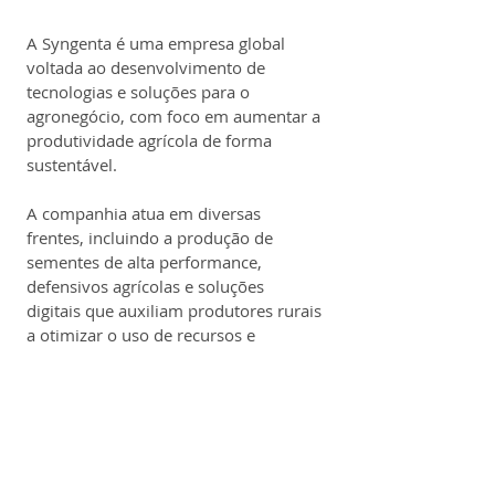
A Syngenta é uma empresa global 
voltada ao desenvolvimento de 
tecnologias e soluções para o 
agronegócio, com foco em aumentar a 
produtividade agrícola de forma 
sustentável. 
A companhia atua em diversas 
frentes, incluindo a produção de 
sementes de alta performance, 
defensivos agrícolas e soluções 
digitais que auxiliam produtores rurais 
a otimizar o uso de recursos e 
melhorar os resultados no campo.
Com presença em mais de 90 países e 
sede na Suíça, a Syngenta é 
reconhecida por seu investimento 
constante em inovação e pesquisa 