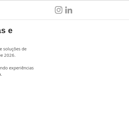
Sou empresa
as e
e soluções de 
ee 2026. 
endo experiências 
.