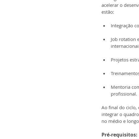
acelerar o desenvo
estão:
Integração co
Job rotation 
internacionai
Projetos est
Treinamentos
Mentoria com
profissional.
Ao final do ciclo
integrar o quadro
no médio e longo
Pré-requisitos: