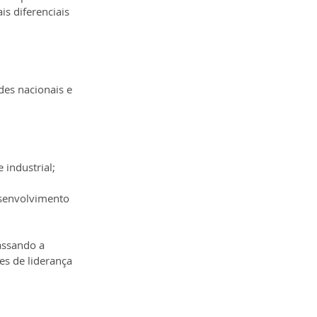
is diferenciais 
des nacionais e 
 industrial;
senvolvimento 
assando a 
s de liderança 