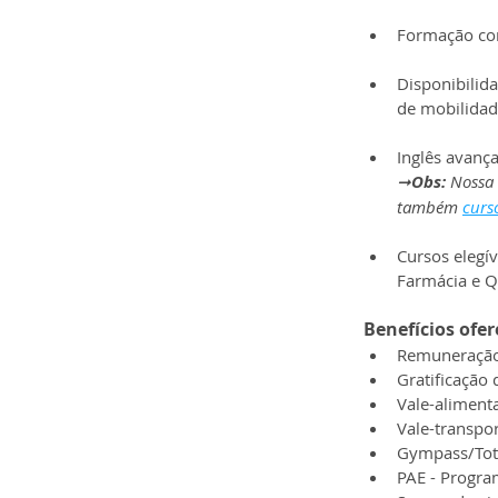
Formação con
Disponibilid
de mobilidade
Inglês avanç
➞
Obs: 
Nossa 
também 
curs
Cursos elegí
Farmácia e Q
Benefícios ofer
Remuneração
Gratificação 
Vale-alimenta
Vale-transpor
Gympass/Tot
PAE - Progr