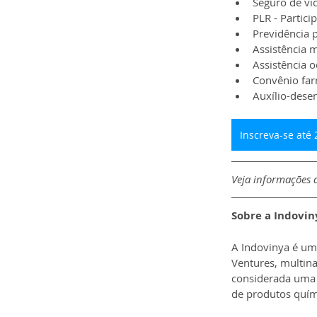
Seguro de vi
PLR - Partici
Previdência p
Assistência 
Assistência o
Convênio far
Auxílio-dese
Inscreva-se até 
Veja informações d
Sobre a 
Indovin
A Indovinya é um
Ventures, multina
considerada uma 
de produtos quím