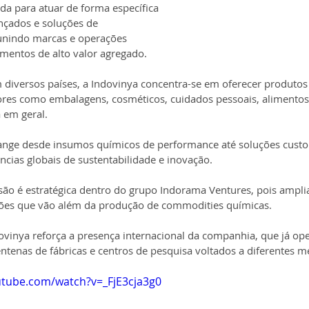
ada para atuar de forma específica 
çados e soluções de 
eunindo marcas e operações 
mentos de alto valor agregado.
diversos países, a Indovinya concentra-se em oferecer produtos 
res como embalagens, cosméticos, cuidados pessoais, alimentos, 
a em geral.
range desde insumos químicos de performance até soluções cust
ncias globais de sustentabilidade e inovação.
são é estratégica dentro do grupo Indorama Ventures, pois ampli
ções que vão além da produção de commodities químicas.
ovinya reforça a presença internacional da companhia, que já op
ntenas de fábricas e centros de pesquisa voltados a diferentes m
utube.com/watch?v=_FjE3cja3g0