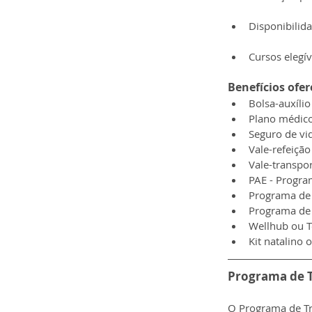
Disponibilid
Cursos elegív
Benefícios ofer
Bolsa-auxílio
Plano médico
Seguro de vi
Vale-refeição
Vale-transpor
PAE - Progr
Programa de 
Programa de 
Wellhub ou T
Kit natalino 
Programa de T
O Programa de Tr