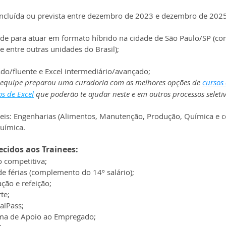
cluída ou prevista entre dezembro de 2023 e dezembro de 2025
ade para atuar em formato híbrido na cidade de São Paulo/SP (co
 entre outras unidades do Brasil);
ado/fluente e Excel intermediário/avançado;
equipe preparou uma curadoria com as melhores opções de 
cursos 
os de Excel
 que poderão te ajudar neste e em outros processos seletiv
veis: Engenharias (Alimentos, Manutenção, Produção, Química e co
uímica.
ecidos aos Trainees:
 competitiva;
de férias (complemento do 14º salário);
ção e refeição;
te;
alPass;
ama de Apoio ao Empregado;