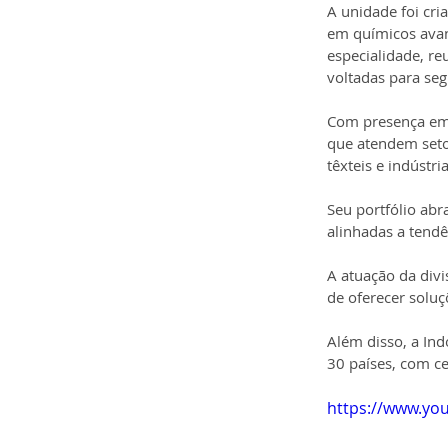
A unidade foi cri
em químicos avan
especialidade, r
voltadas para seg
Com presença em 
que atendem seto
têxteis e indústri
Seu portfólio ab
alinhadas a tendê
A atuação da divi
de oferecer solu
Além disso, a Ind
30 países, com ce
https://www.yo