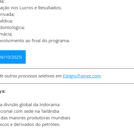
da;
pação nos Lucros e Resultados;
rivada;
médica;
dontológica;
mácia;
nvolvimento ao final do programa.
26/10/2025!
e outros processos seletivos em 
EstágioTrainee.com
.
ya:
a divisão global da Indorama 
cional com sede na Tailândia 
das maiores produtoras mundiais 
icos e derivados do petróleo.