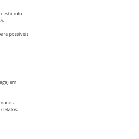
m estímulo 
a.
ara possíveis 
vaga) em 
umanos, 
rrelatos.