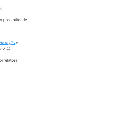
;
m possibilidade 
de inglês
 e 
os! 😉
rrelatos), 