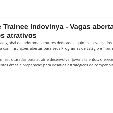
Estágio
Trainee
e Trainee Indovinya - Vagas abert
s atrativos
isão global da Indorama Ventures dedicada a químicos avançados 
tá com inscrições abertas para seus Programas de Estágio e Train
ram estruturadas para atrair e desenvolver jovens talentos, oferec
entes áreas e preparação para desafios estratégicos da companhia