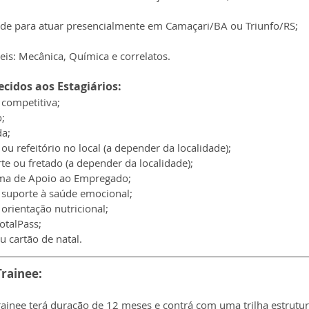
ade para atuar presencialmente em Camaçari/BA ou Triunfo/RS;
eis: Mecânica, Química e correlatos.
ecidos aos Estagiários:
 competitiva;
;
da;
 ou refeitório no local (a depender da localidade);
te ou fretado (a depender da localidade);
ama de Apoio ao Empregado;
suporte à saúde emocional;
orientação nutricional;
otalPass;
ou cartão de natal.
rainee:
ainee terá duração de 12 meses e contrá com uma trilha estrutur