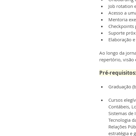
Job rotation 
Acesso a uma
Mentoria exe
Checkpoints 
Suporte próx
Elaboração e
Ao longo da jorna
repertório, visão
Pré-requisitos
Graduação (ba
Cursos elegív
Contábeis, Lo
Sistemas de 
Tecnologia d
Relações Públ
estratégia e 