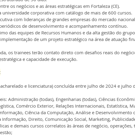
entre os negócios e as áreas estratégicas em Fortaleza (CE).
 universidade corporativa com catálogo de mais de 600 cursos.
cutiva com lideranças de grandes empresas do mercado nacional 
periódicos de desenvolvimento e acompanhamento contínuo.
imo das equipes de Recursos Humanos e da alta gestão do grupo
 implementação de um projeto estratégico na área de atuação fina
da, os trainees terão contato direto com desafios reais do negóc
 estratégica e capacidade de execução.
:
charelado e licenciatura) concluída entre julho de 2024 e julho 
eis: Administração (todas), Engenharias (todas), Ciências Econômi
gística, Comércio Exterior, Relações Internacionais, Estatística, M
Informação, Ciência da Computação, Análise e Desenvolvimento d
a Informação, Direito, Comunicação Social, Marketing, Publicidad
icas e demais cursos correlatos às áreas de negócio, operações, t
gestão;