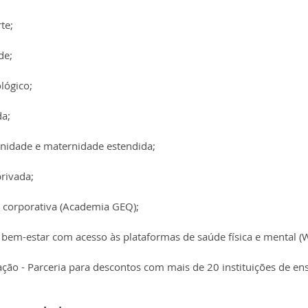
te;
de;
lógico;
da;
rnidade e maternidade estendida;
rivada;
 corporativa (Academia GEQ);
bem-estar com acesso às plataformas de saúde física e mental (W
ão - Parceria para descontos com mais de 20 instituições de ens