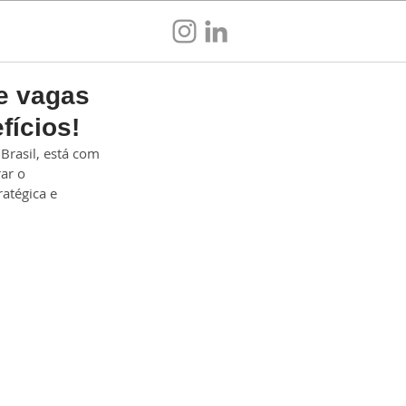
Sou empresa
e vagas
fícios!
rasil, está com 
ar o 
atégica e 