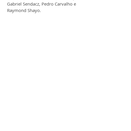
Gabriel Sendacz, Pedro Carvalho e 
Raymond Shayo.
A companhia opera o maior 
marketplace de alimentos do Brasil, 
conectando restaurantes, bares, 
hotéis, mercados, escolas e empresas 
de catering a seus fornecedores, com 
entrega em 24 horas e pagamento no 
boleto a prazo.
A plataforma digitaliza o processo de 