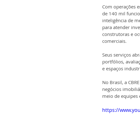
Com operações em
de 140 mil funci
inteligência de m
para atender inve
construtoras e o
comerciais.
Seus serviços ab
portfólios, avali
e espaços industri
No Brasil, a CBR
negócios imobiliá
meio de equipes 
https://www.yo