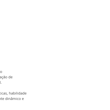
o 
ação de 
l.
icas, habilidade 
te dinâmico e 