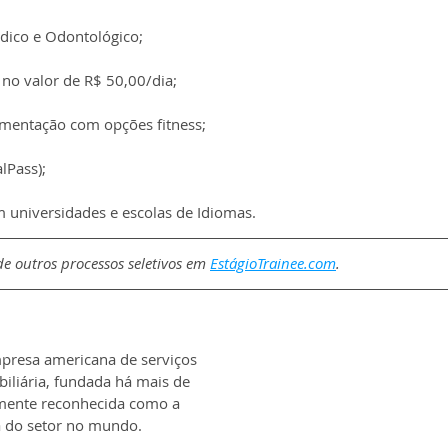
ico e Odontológico;
 no valor de R$ 50,00/dia;
imentação com opções fitness;
lPass);
m universidades e escolas de Idiomas.
e outros processos seletivos em 
EstágioTrainee.com
.
resa americana de serviços 
biliária, fundada há mais de 
mente reconhecida como a 
 do setor no mundo.