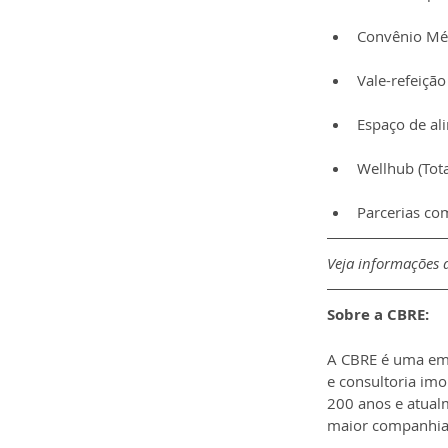
Convênio Méd
Vale-refeição
Espaço de al
Wellhub (Tota
Parcerias co
Veja informações d
Sobre a CBRE:
A CBRE é uma emp
e consultoria imo
200 anos e atual
maior companhia