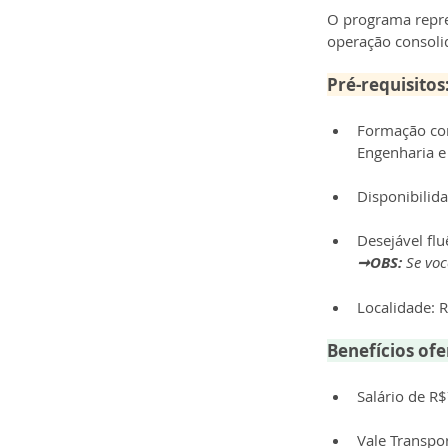
O programa repre
operação consoli
Pré-requisitos
Formação con
Engenharia e 
Disponibilid
Desejável flu
➞OBS: 
Se voc
Localidade: R
Benefícios ofe
Salário de R
Vale Transpo