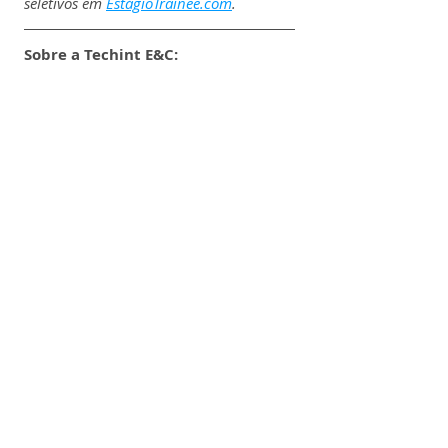
seletivos em 
EstágioTrainee.com
.
Sobre a 
Techint E&C:
A Techint E&C (Engineering & 
Construction) é uma empresa global 
do setor de engenharia e construção, 
parte do grupo Techint, com mais de 
80 anos de atuação.
A companhia oferece soluções 
integradas para os segmentos de óleo 