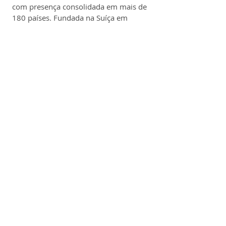
com presença consolidada em mais de 
180 países. Fundada na Suíça em 
1866, a companhia atua em diversas 
categorias, como nutrição infantil, 
laticínios, cafés, chocolates, cereais, 
águas, alimentos para pets e produtos 
culinários.
No Brasil, onde está presente há mais 
de 100 anos, a Nestlé mantém 
fábricas, centros de distribuição e 
escritórios em diferentes regiões, 
empregando milhares de 
colaboradores e atendendo milhões 
de consumidores diariamente.
A empresa é reconhecida por seu 
amplo portfólio de marcas icônicas, 
como Nescafé, Nespresso, Ninho, 
Moça, KitKat, Purina, entre outras.