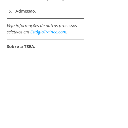
Admissão.
Veja informações de outros processos 
seletivos em 
EstágioTrainee.com
.
Sobre a TSEA:
A TSEA é uma empresa brasileira 
especializada em soluções para 
infraestrutura crítica de energia, com 